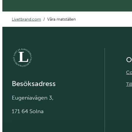
Livetbrand.com
Våra matställen
K
A
R
L
Å
O
P
L
T
I
N
E
V
S
K
I
L
A
O
T
U
E
N
S
I
U
V
H
E
K
R
S
U
I
J
T
S
E
S
T
Co
Besöksadress
Ti
Eugeniavägen 3,
171 64 Solna