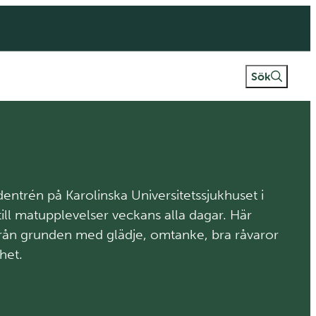
Fritextsök
Sök
udentrén på Karolinska Universitetssjukhuset i
till matupplevelser veckans alla dagar. Här
från grunden med glädje, omtanke, bra råvaror
het.