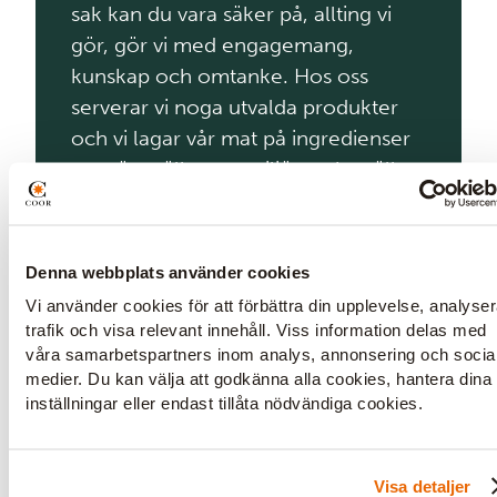
sak kan du vara säker på, allting vi
gör, gör vi med engagemang,
kunskap och omtanke. Hos oss
serverar vi noga utvalda produkter
och vi lagar vår mat på ingredienser
som är snälla mot miljön och snälla
mot din kropp. Så oavsett om det är
dags för frukost, lunch, frunch eller
mellanmål på språng finner du en
Denna webbplats använder cookies
plats för andrum i en kreativ och
Vi använder cookies för att förbättra din upplevelse, analyse
avslappnad miljö hos oss.
trafik och visa relevant innehåll. Viss information delas med
våra samarbetspartners inom analys, annonsering och socia
medier. Du kan välja att godkänna alla cookies, hantera dina
Varmt välkommen!
inställningar eller endast tillåta nödvändiga cookies.
Visa detaljer