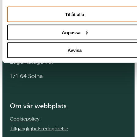
K
A
R
L
Å
O
P
Tillåt alla
L
T
I
N
E
V
S
K
I
L
A
T
U
E
N
S
I
U
V
H
E
K
R
S
U
I
J
T
S
E
S
T
Anpassa
Besöksadress
Avvisa
Eugeniavägen 3,
171 64 Solna
Om vår webbplats
Cookiepolicy
Tillgänglighetsredogörelse