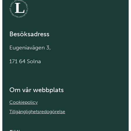
K
A
R
L
Å
O
P
L
T
I
N
E
V
S
K
I
L
A
T
U
E
N
S
I
U
V
H
E
K
R
S
U
I
J
T
S
E
S
T
Besöksadress
Eugeniavägen 3,
171 64 Solna
Om vår webbplats
Cookiepolicy
Tillgänglighetsredogörelse