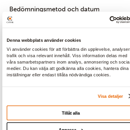
Bedömningsmetod och datum
Senaste utvärderingen av våra webbplatsers
tillgänglighet gjordes 23 maj 2025.
Denna webbplats använder cookies
Vi använder cookies för att förbättra din upplevelse, analyse
Framtida förbättring
trafik och visa relevant innehåll. Viss information delas med
våra samarbetspartners inom analys, annonsering och socia
Vi planerar att utforska följande områden för
medier. Du kan välja att godkänna alla cookies, hantera dina
att ytterligare förbättra tillgängligheten på
inställningar eller endast tillåta nödvändiga cookies.
våra webbplatser:
Visa detaljer
Förbättra användarupplevelsen
Vi kommer att undersöka möjligheterna
Tillåt alla
att förbättra användarupplevelsen
genom att göra innehållet mer
Anpassa